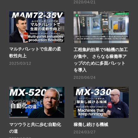
2020/04/21
マルチパレットで生産の柔
工程集約効果で5軸機の加工
軟性向上
が集中、 さらなる稼働率ア
ップのために多面パレット
2025/03/12
を導入
2020/06/24
マツウラと共に歩む自動化
稼働し続ける機械
の道
2024/03/27