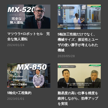
マツウラ×ロボットセル 完
5軸加工性能だけでなく、
全な無人運転
機械サイズ、接近性とユー
ザの使い勝手が考えられた
2024/01/24
機械
2020/05/28
5軸化×工程集約
難易度の高い仕事を精度を
維持しながら、効率アップ
2023/01/01
を実現