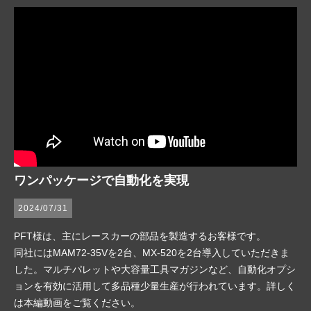
ワンパッケージで自動化を実現
2024/07/31
PFT様は、主にレースカーの部品を製造するお客様です。
同社にはMAM72-35Vを2台、MX-520を2台導入していただきま
した。マルチパレットや大容量工具マガジンなど、自動化オプシ
ョンを有効に活用して多品種少量生産が行われています。詳しく
は本編動画をご覧ください。