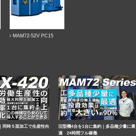
MAM72-52V
PC15
｜同時５面加工で生産性向
旧型機4台を1台に集約｜多品種少量に最
適 24時間フル稼働