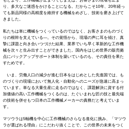
り、多大なご迷惑をかけることになる。だからこそ10年、20年経っ
ても新品同様の高精度を維持する機械をめざし、技術を磨き上げて
きました。
私たちは単に機械をつくっているのではなく、お客さまのものづく
りの根幹を支えている―。その覚悟から、現場の声に耳を傾け、真
摯に課題と向き合いつづけた結果、業界でいち早く革新的な工作機
械を次々と生み出すことができました。国内をはじめ世界の販売拠
点にバックアップサポート体制を築いているのも、その責任を果た
すためです。
いま、労働人口の減少が進む日本をはじめとした先進国では、も
のづくりの現場において無人化・自動化へのニーズが急速に高まっ
ています。単なる大量生産に走るのではなく、課題解決に資する付
加価値の高い工作機械をつくるのは、たぐいまれな匠の技と最先端
の技術を併せもつ日本の工作機械メーカーの責務だと考えていま
す。
マツウラは5軸機を中心に工作機械のさらなる進化に挑み、「マツウ
ラが選ばれる理由」にこだわり抜くことで、この世界の未来をつく