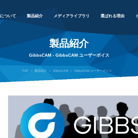
について
製品紹介
メディアライブラリ
選ばれる理由
御立形マシニングセンタ
5軸複合マシニングセンタ
5軸制御立形・
eries
MX-520T
横形マシニングセ
MAM72 Ser
製品紹介
GibbsCAM - GibbsCAM ユーザーボイス
化・
TOP
製品紹介
GibbsCAM
GibbsCAM ユーザーボイス
プメッセージ
らせ
ルートサイト
合せフォーム
会社概要
サンプルワーク集
展示会
キャリア採用
見積依頼
会社沿革
平成モノづく
プレスリリー
若手社員の仕
カタログ請求
化システム
シニングセンタ
立形マシニングセンタ
立形マシニングセ
営業所・
us Series
VX Series
V.Plus Seri
企業理念・企業活動
DX戦略
ープ会社
Ｇｓへの取り組み
サイトポリシー
サイトマップ
ウラのモノづくり