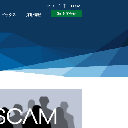
JP
GLOBAL
お問合せ
トピックス
採用情報
5軸複合マシニングセンタ
ンタ
CUBLEX Series
ies
り30年史
ス
事に密着
数字で見るマツウラ
教えて！マツウラさん
マツウラNEWS!
採用に関するお問合せ
MyMatsuura
ンタ
リニアモータマシン
es
Linear Motor Series
中途採用比率
マツウラスクール