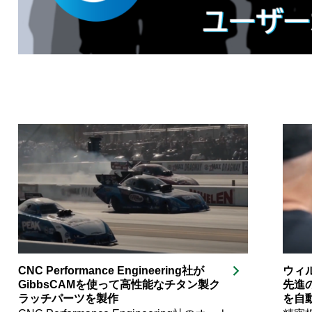
ッド金属3Dプリンタ
X Series
ハジめて！マツウラ！
サポート
CNC Performance Engineering社が
ウィ
GibbsCAMを使って高性能なチタン製ク
先進の
ラッチパーツを製作
を自