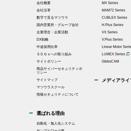
会社概要
MX Series
会社沿革
MAM72 Series
数字で見るマツウラ
CUBLEX Series
国内営業所・グループ会社
H.Plus Series
企業理念・企業活動
VX Series
DX戦略
V.Plus Series
中途採用比率
Linear Motor Seri
ＳＤＧｓへの取り組み
LUMEX Series
サイトポリシー
GibbsCAM
商品サイバーセキュリティポ
リシー
サイトマップ
メディアライ
マツウラスクール
情報セキュリティについて
選ばれる理由
自動化・無人化システム
サンプルワーク集