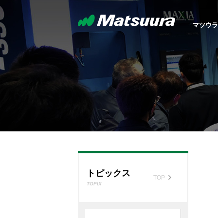
マツウラ
5軸制
MX S
マツウラについて
製品紹介
選ばれる理由
トピックス
採用情報
お問合せ
ABOUT US
PRODUCTS
THE REASON TO BE
TOPICS
RECRUIT
CONTACT
CHOSEN
TOP
TOP
TOP
TOP
TOP
TOP
自動
トッ
お知
リク
お問
無人
横形マ
国内
H.Pl
グル
トピックス
ＳＤ
TOP
TOPIX
マツ