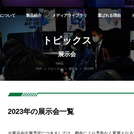
について
製品紹介
メディアライブラリ
選ばれる理由
御立形マシニングセンタ
5軸複合マシニングセンタ
5軸制御立形・
eries
MX-520T
横形マシニングセ
トピックス
MAM72 Ser
展示会
化・
TOP
トピックス
展示会
2023年
プメッセージ
らせ
ルートサイト
合せフォーム
会社概要
サンプルワーク集
展示会
キャリア採用
見積依頼
会社沿革
平成モノづく
プレスリリー
若手社員の仕
カタログ請求
化システム
シニングセンタ
立形マシニングセンタ
立形マシニングセ
営業所・
us Series
VX Series
V.Plus Seri
企業理念・企業活動
DX戦略
ープ会社
Ｇｓへの取り組み
サイトポリシー
サイトマップ
2023年の展示会一覧
ウラのモノづくり
※展示会出展予定につきましては、都合により予告なく変更となる