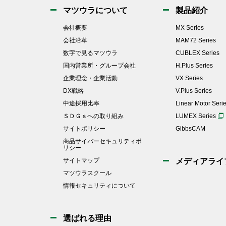
マツウラについて
製品紹介
会社概要
MX Series
会社沿革
MAM72 Series
数字で見るマツウラ
CUBLEX Series
国内営業所・グループ会社
H.Plus Series
企業理念・企業活動
VX Series
DX戦略
V.Plus Series
中途採用比率
Linear Motor Seri
ＳＤＧｓへの取り組み
LUMEX Series
サイトポリシー
GibbsCAM
商品サイバーセキュリティポ
リシー
サイトマップ
メディアライ
マツウラスクール
情報セキュリティについて
選ばれる理由