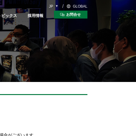
JP
GLOBAL
お問合せ
トピックス
採用情報
5軸複合マシニングセンタ
ンタ
CUBLEX Series
ies
り30年史
ス
事に密着
数字で見るマツウラ
教えて！マツウラさん
マツウラNEWS!
採用に関するお問合せ
MyMatsuura
ンタ
リニアモータマシン
es
Linear Motor Series
中途採用比率
マツウラスクール
場合がございます。