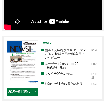
INDEX
創業90周年特別企画 キーマン
P1-7
に訊く 松浦社長×松浦室長 イ
ンタビュー
ユーザーを訪ねて No.201
P8-9
- 株式会社 鬼頭
マツウラ90年の歩み
P10-
11
お知らせ/本号の書き終わり
P12
PDF
[一括]
で読む