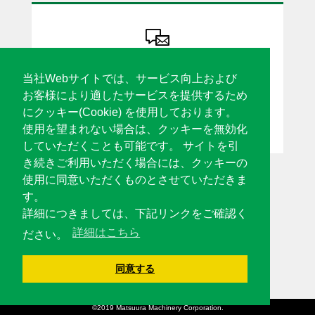
ソリューション設計・機種カスタマイズ
カタログ請求・見積依頼 etc
当社Webサイトでは、サービス向上および
お気軽にお問合せください
お客様により適したサービスを提供するため
にクッキー(Cookie) を使用しております。
各種窓口はこちら
使用を望まれない場合は、クッキーを無効化
していただくことも可能です。 サイトを引
き続きご利用いただく場合には、クッキーの
使用に同意いただくものとさせていただきま
す。
〒910-8530 福井県福井市東森田4丁目201番地
詳細につきましては、下記リンクをご確認く
TEL :
0776-56-8100
(代) / FAX : 0776-56-8150(代)
詳細はこちら
ださい。
同意する
ENGLISH
GLOBAL
©2019 Matsuura Machinery Corporation.