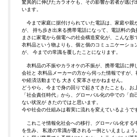
驚異的に伸びたカラオケも、その影響か若者が逃げ
います。
今まで家庭に据付けられていた電話は、家庭や親
が、 持ち歩き出来る携帯電話になって、電話料の負
まさに家電から個電への社会構造変化が、こんな形
衣料品という物よりも、個と個のコミュニケーショ
が、 今までの常識を覆したことになります。
衣料品の不振やカラオケの不振が、携帯電話に押
会社と 衣料品メーカーの方から伺った情報ですが、
や経済活動までも 大きく変革させかねません。
どうやら、今まで身の回りで起きてきたことも、お
「社会責任時代」から、グローバル化の中での「自
ない状況が きたのではと思います。
今や社会の仕組みは着実に流れを変えているようで
これこそ情報化社会への移行、グローバル化する
を生み、 私達の常識が覆される一例といえましょう