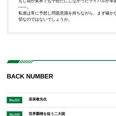
もし我が業界でも予想だにしなかったライバルが革
――。
私達は常に予想し問題意識を持ちながら、まず確かな
切なのではないでしょうか。
BACK NUMBER
若泉敬先生
No.221
世界覇権を狙う二大国
No.220