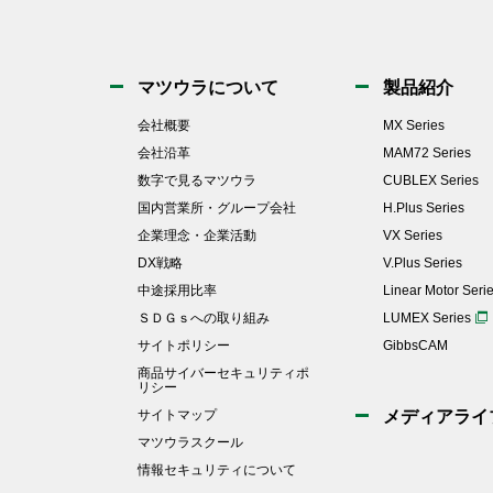
マツウラについて
製品紹介
会社概要
MX Series
会社沿革
MAM72 Series
数字で見るマツウラ
CUBLEX Series
国内営業所・グループ会社
H.Plus Series
企業理念・企業活動
VX Series
DX戦略
V.Plus Series
中途採用比率
Linear Motor Seri
ＳＤＧｓへの取り組み
LUMEX Series
サイトポリシー
GibbsCAM
商品サイバーセキュリティポ
リシー
サイトマップ
メディアライ
マツウラスクール
情報セキュリティについて