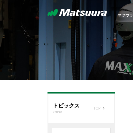
マツウラ
5軸制
MX S
マツウラについて
製品紹介
選ばれる理由
トピックス
採用情報
お問合せ
ABOUT US
PRODUCTS
THE REASON TO BE
TOPICS
RECRUIT
CONTACT
CHOSEN
TOP
TOP
TOP
TOP
TOP
TOP
自動
トッ
お知
リク
お問
無人
横形マ
国内
H.Pl
グル
トピックス
ＳＤ
TOP
TOPIX
マツ