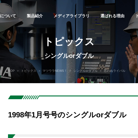
について
製品紹介
メディアライブラリ
選ばれる理由
御立形マシニングセンタ
5軸複合マシニングセンタ
5軸制御立形・
eries
MX-520T
横形マシニングセ
トピックス
MAM72 Ser
シングルorダブル
化・
TOP
トピックス
マツウラNEWS！
シングルorダブル
思わぬライバル
プメッセージ
らせ
ルートサイト
合せフォーム
会社概要
サンプルワーク集
展示会
キャリア採用
見積依頼
会社沿革
平成モノづく
プレスリリー
若手社員の仕
カタログ請求
化システム
シニングセンタ
立形マシニングセンタ
立形マシニングセ
営業所・
us Series
VX Series
V.Plus Seri
企業理念・企業活動
DX戦略
ープ会社
Ｇｓへの取り組み
サイトポリシー
サイトマップ
1998年1月号号のシングルorダブル
ウラのモノづくり