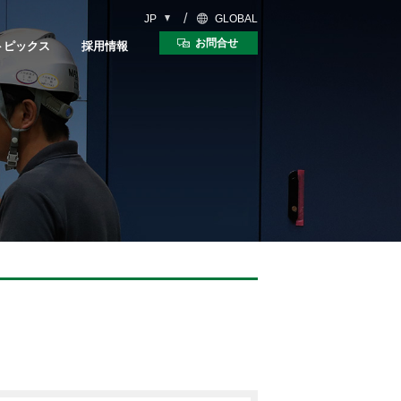
JP
GLOBAL
お問合せ
トピックス
採用情報
5軸複合マシニングセンタ
ンタ
CUBLEX Series
ies
り30年史
ス
事に密着
数字で見るマツウラ
教えて！マツウラさん
マツウラNEWS!
採用に関するお問合せ
MyMatsuura
ンタ
リニアモータマシン
es
Linear Motor Series
中途採用比率
マツウラスクール