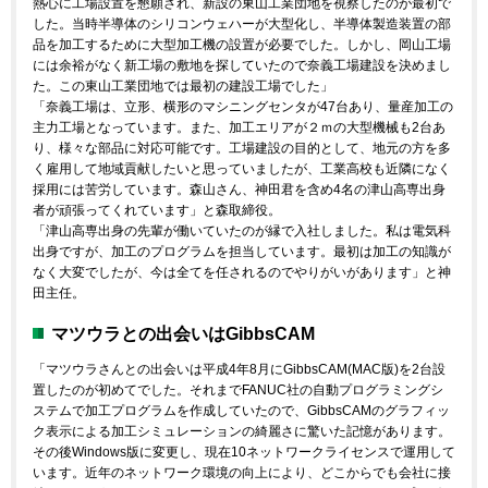
熱心に工場設置を懇願され、新設の東山工業団地を視察したのが最初で
した。当時半導体のシリコンウェハーが大型化し、半導体製造装置の部
品を加工するために大型加工機の設置が必要でした。しかし、岡山工場
には余裕がなく新工場の敷地を探していたので奈義工場建設を決めまし
た。この東山工業団地では最初の建設工場でした」
「奈義工場は、立形、横形のマシニングセンタが47台あり、量産加工の
主力工場となっています。また、加工エリアが２ｍの大型機械も2台あ
り、様々な部品に対応可能です。工場建設の目的として、地元の方を多
く雇用して地域貢献したいと思っていましたが、工業高校も近隣になく
採用には苦労しています。森山さん、神田君を含め4名の津山高専出身
者が頑張ってくれています」と森取締役。
「津山高専出身の先輩が働いていたのが縁で入社しました。私は電気科
出身ですが、加工のプログラムを担当しています。最初は加工の知識が
なく大変でしたが、今は全てを任されるのでやりがいがあります」と神
田主任。
マツウラとの出会いはGibbsCAM
「マツウラさんとの出会いは平成4年8月にGibbsCAM(MAC版)を2台設
置したのが初めてでした。それまでFANUC社の自動プログラミングシ
ステムで加工プログラムを作成していたので、GibbsCAMのグラフィッ
ク表示による加工シミュレーションの綺麗さに驚いた記憶があります。
その後Windows版に変更し、現在10ネットワークライセンスで運用して
います。近年のネットワーク環境の向上により、どこからでも会社に接