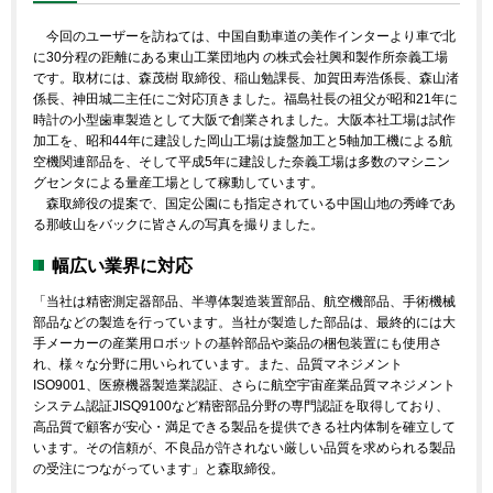
今回のユーザーを訪ねては、中国自動車道の美作インターより車で北
に30分程の距離にある東山工業団地内 の株式会社興和製作所奈義工場
です。取材には、森茂樹 取締役、稲山勉課長、加賀田寿浩係長、森山渚
係長、神田城二主任にご対応頂きました。福島社長の祖父が昭和21年に
時計の小型歯車製造として大阪で創業されました。大阪本社工場は試作
加工を、昭和44年に建設した岡山工場は旋盤加工と5軸加工機による航
空機関連部品を、そして平成5年に建設した奈義工場は多数のマシニン
グセンタによる量産工場として稼動しています。
森取締役の提案で、国定公園にも指定されている中国山地の秀峰であ
る那岐山をバックに皆さんの写真を撮りました。
幅広い業界に対応
「当社は精密測定器部品、半導体製造装置部品、航空機部品、手術機械
部品などの製造を行っています。当社が製造した部品は、最終的には大
手メーカーの産業用ロボットの基幹部品や薬品の梱包装置にも使用さ
れ、様々な分野に用いられています。また、品質マネジメント
ISO9001、医療機器製造業認証、さらに航空宇宙産業品質マネジメント
システム認証JISQ9100など精密部品分野の専門認証を取得しており、
高品質で顧客が安心・満足できる製品を提供できる社内体制を確立して
います。その信頼が、不良品が許されない厳しい品質を求められる製品
の受注につながっています」と森取締役。