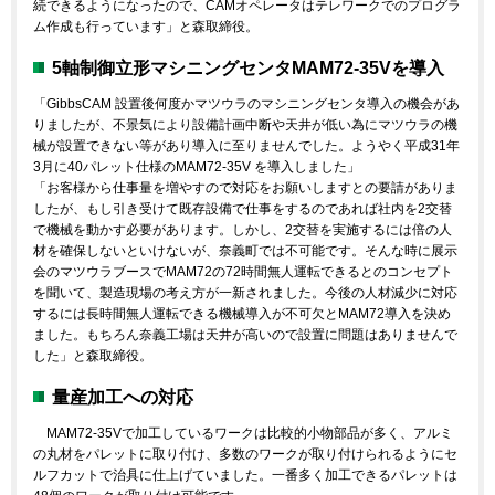
続できるようになったので、CAMオペレータはテレワークでのプログラ
ム作成も行っています」と森取締役。
5軸制御立形マシニングセンタMAM72-35Vを導入
「GibbsCAM 設置後何度かマツウラのマシニングセンタ導入の機会があ
りましたが、不景気により設備計画中断や天井が低い為にマツウラの機
械が設置できない等があり導入に至りませんでした。ようやく平成31年
3月に40パレット仕様のMAM72-35V を導入しました」
「お客様から仕事量を増やすので対応をお願いしますとの要請がありま
したが、もし引き受けて既存設備で仕事をするのであれば社内を2交替
で機械を動かす必要があります。しかし、2交替を実施するには倍の人
材を確保しないといけないが、奈義町では不可能です。そんな時に展示
会のマツウラブースでMAM72の72時間無人運転できるとのコンセプト
を聞いて、製造現場の考え方が一新されました。今後の人材減少に対応
するには長時間無人運転できる機械導入が不可欠とMAM72導入を決め
ました。もちろん奈義工場は天井が高いので設置に問題はありませんで
した」と森取締役。
量産加工への対応
MAM72-35Vで加工しているワークは比較的小物部品が多く、アルミ
の丸材をパレットに取り付け、多数のワークが取り付けられるようにセ
ルフカットで治具に仕上げていました。一番多く加工できるパレットは