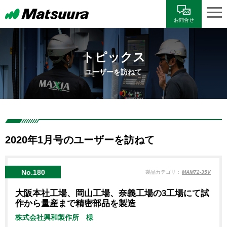
お問合せ
トピックス
ユーザーを訪ねて
2020年1月号のユーザーを訪ねて
No.180
製品カテゴリ：
MAM72-35V
大阪本社工場、岡山工場、奈義工場の3工場にて試
作から量産まで精密部品を製造
株式会社興和製作所 様