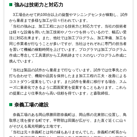
強みは技術力と対応力
3工場合わせて約100台以上の旋盤やマシニングセンタが稼動し、試作
から量産まで多様な加工が日々行われています。
「当社の強みは、加工工程における技術力と対応力です。当社の技術者
は様々な設備を用いた加工技術やノウハウを持っているので、幅広い受
注に対応出来ます。また、他社では加工プログラム、加工準備、加工を
同じ作業者が行なうことが多いですが、当社はそれぞれに専門の担当者
を置いて機械の稼動時間を上げています。プログラマは加工プログラム
作成に専念して工具選択から工具軌跡までミスのないプログラム作成に
挑んでいます」
「当社は製品の試作から量産まで行なっています。試作では仕事先との
打ち合わせで、機能や品質を保持したまま加工工程の工夫・改善による
コストダウン提案をしています。また試作を量産に移行する場合、スム
ーズに量産化できるように図面変更を提案することもあります。これら
の提案により仕事先から高い信頼を得ています」と森取締役。
奈義工場の建設
奈義工場のある岡山県勝田郡奈義町は、岡山県の北東部に位置し、鳥
取県と境を接する町です。平野部は田園が広がり、また直ぐ近くに山々
がそびえる風光明媚な土地です。
「当社は元々奈義町とは何の縁もありませんでした。奈義町の町長から