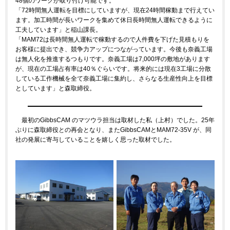
48個のワークが取り付け可能です。
「72時間無人運転を目標にしていますが、現在24時間稼動まで行えてい
ます。加工時間が長いワークを集めて休日長時間無人運転できるように
工夫しています」と稲山課長。
「MAM72は長時間無人運転で稼動するので人件費を下げた見積もりを
お客様に提出でき、競争力アップにつながっています。今後も奈義工場
は無人化を推進するつもりです。奈義工場は7,000坪の敷地があります
が、現在の工場占有率は40％ぐらいです。将来的には現在3工場に分散
している工作機械を全て奈義工場に集約し、さらなる生産性向上を目標
としています」と森取締役。
最初のGibbsCAM のマツウラ担当は取材した私（上村）でした。25年
ぶりに森取締役との再会となり、またGibbsCAMとMAM72-35V が、同
社の発展に寄与していることを嬉しく思った取材でした。